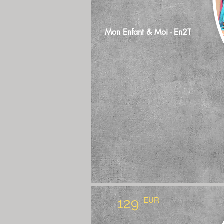
Mon Enfant & Moi - En2T
129
EUR