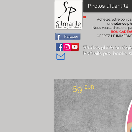
Photos d'identité
Achetez votre bon c
une
séance ph
Nous vous adressons pa
BON CADEA
OFFREZ LE IMMEDI
Partager
Studios photo en régi
Portraits pro
, books,
s
69
EUR