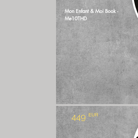
Mon Enfant & Moi Book -
Me10THD
449
EUR