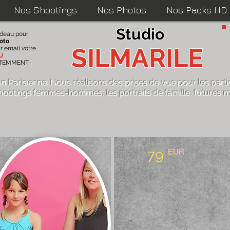
Nos Shootings
Nos Photos
Nos Packs HD
Studio
adeau pour
oto
,
SILMARILE
r email votre
U
ATEMMENT
on Parisienne. Nous réalisons des
prises de vue pour les parti
hootings femmes-hommes
,
les portraits de famille
,
futures m
79
EUR