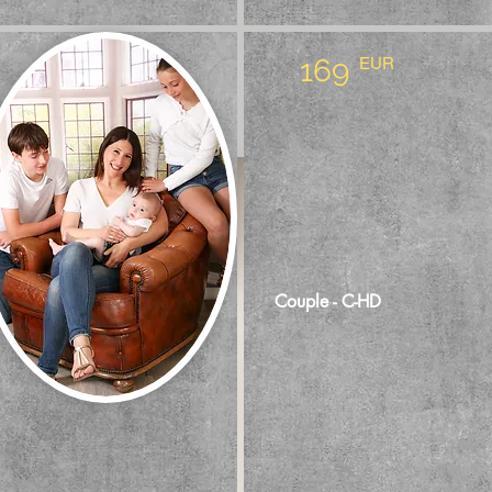
169
EUR
Couple - C-HD