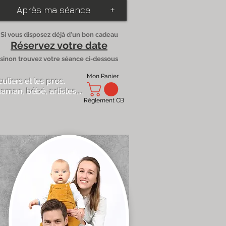
Après ma séance
+
Si vous disposez déjà d'un bon cadeau
Réservez votre date
sinon trouvez votre séance ci-dessous
Mon Panier
culiers
et
les pros
.
aman, bébé, artistes,...
Règlement CB