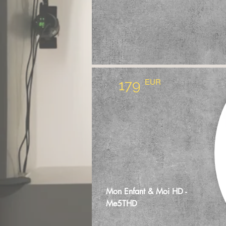
179
EUR
Mon Enfant & Moi HD -
Me5THD