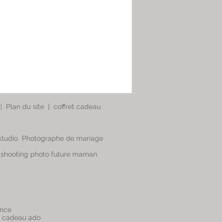
|
Plan du site
|
coffret cadeau
studio
Photographe de mariage
-
shooting photo future maman
ance
e cadeau ado