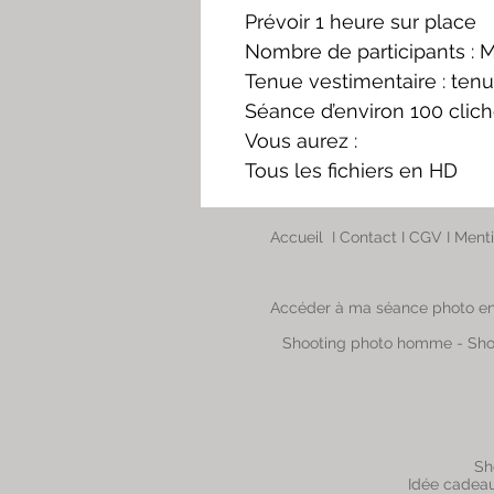
Prévoir 1 heure sur place
Nombre de participants : M
Tenue vestimentaire : te
Séance d’environ 100 clich
Vous aurez :
Tous les fichiers en HD
Accueil
I
Contact
I
CGV
I
Menti
Accéder à ma séance photo en
Shooting photo homme
-
Sho
Sh
Idée cadea