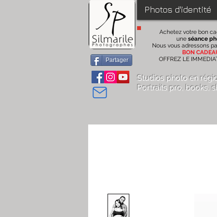
Photos d'identité
Achetez votre bon c
une
séance ph
Nous vous adressons pa
BON CADEA
OFFREZ LE IMMEDI
Partager
Studios photo en régi
Portraits pro
, books,
s