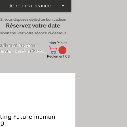
Après ma séance
+
Si vous disposez déjà d'un bon cadeau
Réservez votre date
sinon trouvez votre séance ci-dessous
Mon Panier
culiers
et
les pros
.
aman, bébé, artistes,...
Règlement CB
ting Future maman -
HD