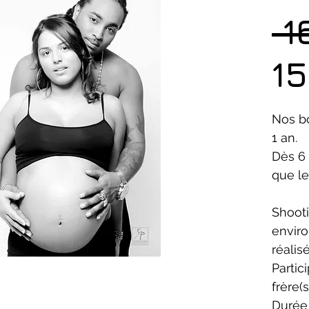
 1
15
Nos b
1 an.
Dès 6
que le
Shoot
envir
réalis
Partic
frère(s
Durée 