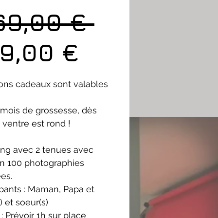
Prix
69,00 € 
Prix
original
9,00 €
promotion
ons cadeaux sont valables
 mois de grossesse, dès
 ventre est rond !
ing avec 2 tenues avec
on 100 photographies
ées.
ipants : Maman, Papa et
) et soeur(s)
: Prévoir 1h sur place