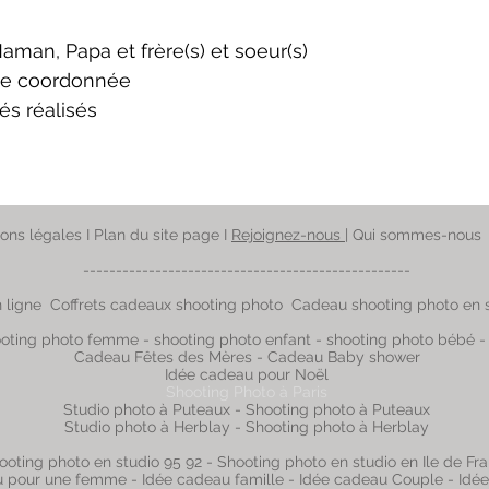
aman, Papa et frère(s) et soeur(s)
nue coordonnée
és réalisés
ons légales
I
Plan du site page
I
Rejoignez-nous
|
Qui sommes-nous​
--------------------------------------------------
 ligne
Coffrets cadeaux shooting photo
Cadeau shooting photo en 
oting photo femme
-
shooting photo enfant
-
shooting photo bébé
Cadeau Fêtes des Mères
-
Cadeau Baby shower
Idée cadeau pour Noël
Shooting Photo à Paris
Studio photo à Puteaux - Shooting photo à Puteaux
Studio photo à Herblay - Shooting photo à Herblay
ooting photo en studio 95 92 - Shooting photo en studio en Ile de Fr
u pour une femme
-
Idée cadeau famille
-
Idée cadeau Couple
-
Idé