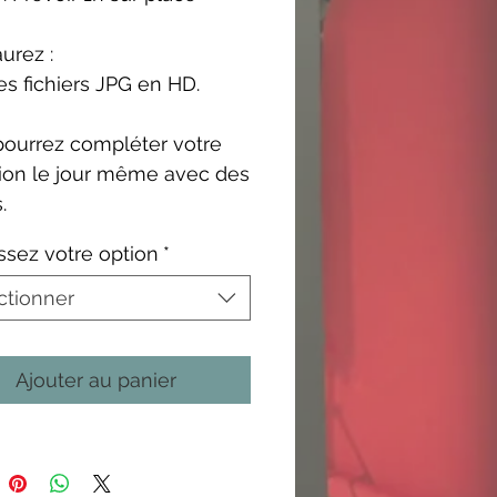
urez :
es fichiers JPG en HD.
pourrez compléter votre
ion le jour même avec des
.
ssez votre option
*
ctionner
Ajouter au panier