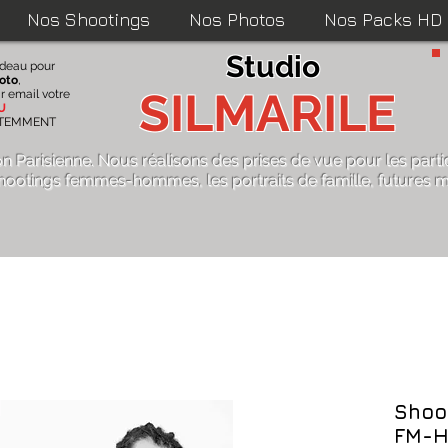
Nos Shootings
Nos Photos
Nos Packs HD
Studio
adeau pour
oto
,
SILMARILE
r email votre
U
ATEMMENT
on Parisienne. Nous réalisons des
prises de vue pour les parti
hootings femmes-hommes
,
les portraits de famille
,
futures m
Shoo
FM-