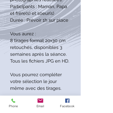
Participants : Maman, Papa
et frère(s) et soeur(s)
Durée : Prévoir 1h sur place
Vous aurez :
8 tirages format 20×30 cm
retouchés, disponibles 3
semaines après la séance.
Tous les fichiers JPG en HD.
Vous pourrez compléter
votre sélection le jour
même avec des tirages.
Details
Phone
Email
Facebook