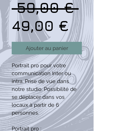
Prix
 59,00 € 
Prix
origina
49,00 €
promoti
Ajouter au panier
Portrait pro pour votre
communication Inter ou
intra. Prise de vue dans
notre studio. Possibilité de
se déplacer dans vos
locaux à partir de 6
personnes.
Portrait pro :