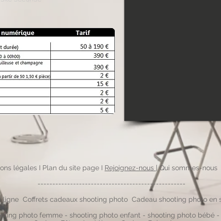
ons légales
I
Plan du site page
I
Rejoignez-nous
|
Qui sommes-nous​
--------------------------------------------------
 ligne
Coffrets cadeaux shooting photo
Cadeau shooting photo en 
oting photo femme
-
shooting photo enfant
-
shooting photo bébé