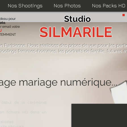
Nos Shootings
Nos Photos
Nos Packs HD
Studio
adeau pour
oto
,
SILMARILE
r email votre
U
ATEMMENT
on Parisienne. Nous réalisons des
prises de vue pour les parti
hootings femmes-hommes
,
les portraits de famille
,
futures m
ortage mariage numé
 début de la cérémonie
 en fichiers HD
dans un
alisées
 site sécurisé