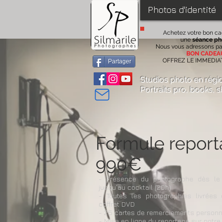
Photos d'identité
Achetez votre bon c
une
séance ph
Nous vous adressons pa
BON CADEA
OFFREZ LE IMMEDI
Partager
Studios photo en régi
Portraits pro
, books,
s
Formule rep
990€
- Présence du photographe dès le
jusqu’au cocktail (20h)
- Toutes les photographies livrées
coffret DVD
- 25 cartes de remerciements personn
- Mise en ligne du reportage sur notre