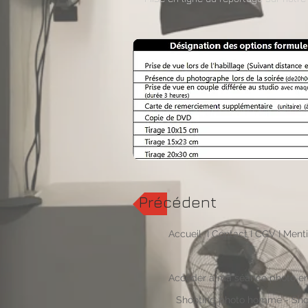
Précédent
Accueil
I
Contact
I
CGV
I
Menti
Accéder à ma séance photo en
Shooting photo homme
-
Sho