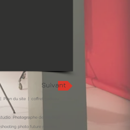
Suivant
|
Plan du site
|
coffret cadeau
studio
Photographe de mariage
-
shooting photo future maman