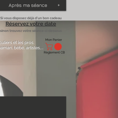
Après ma séance
+
Si vous disposez déjà d'un bon cadeau
Réservez votre date
sinon trouvez votre séance ci-dessous
Mon Panier
culiers
et
les pros
.
aman, bébé, artistes,...
Règlement CB
rique...