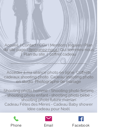
Accueil
I
Contact
I
CGV
I
Mentions légales
I
Plan
du site page
I
Rejoignez-nous
|
Qui sommes-nous​
|
Plan du site
|
coffret cadeau
--------------------------------------------------
Accéder à ma séance photo en ligne
Coffrets
cadeaux shooting photo
Cadeau shooting photo
en studio
Photographe de mariage
Shooting photo homme
-
Shooting photo femme
-
shooting photo enfant
-
shooting photo bébé
-
shooting photo future maman
Cadeau Fêtes des Mères
-
Cadeau Baby shower
Idée cadeau pour Noël
Shooting Photo à Paris
Studio photo à Puteaux - Shooting photo à
Puteaux
Phone
Email
Facebook
Studio photo à Herblay - Shooting photo à
Herblay