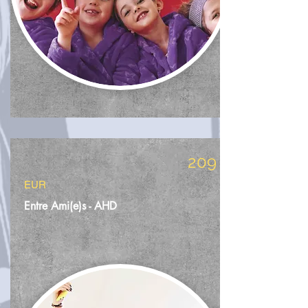
209
EUR
Entre Ami(e)s - AHD