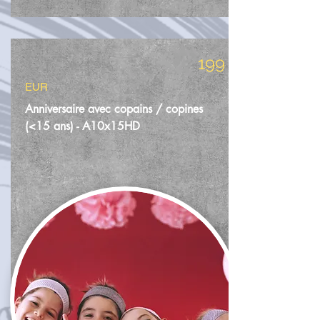
199
EUR
Anniversaire avec copains / copines
(<15 ans) - A10x15HD