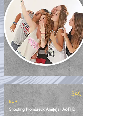
349
EUR
Shooting Nombreux Ami(e)s - A6THD