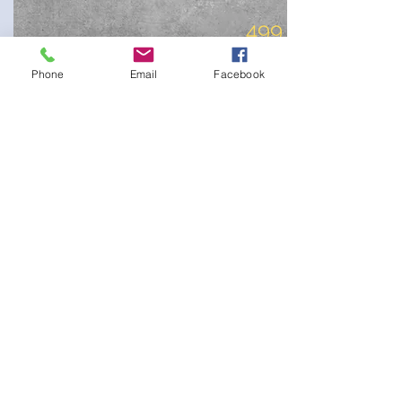
499
EUR
Phone
Email
Facebook
Shooting soirée VIP entre Ami(e)s -
A12THDB